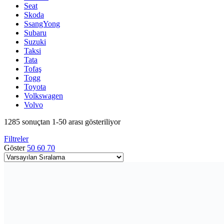
Seat
Skoda
SsangYong
Subaru
Suzuki
Taksi
Tata
Tofaş
Togg
Toyota
Volkswagen
Volvo
1285 sonuçtan 1-50 arası gösteriliyor
Filtreler
Göster
50
60
70