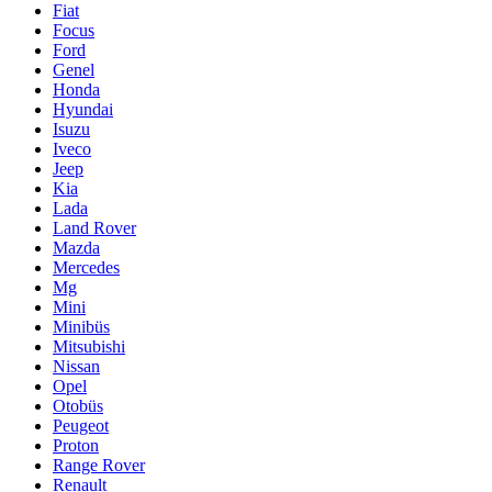
Fiat
Focus
Ford
Genel
Honda
Hyundai
Isuzu
Iveco
Jeep
Kia
Lada
Land Rover
Mazda
Mercedes
Mg
Mini
Minibüs
Mitsubishi
Nissan
Opel
Otobüs
Peugeot
Proton
Range Rover
Renault