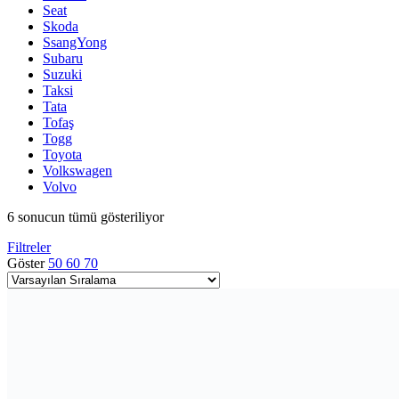
Seat
Skoda
SsangYong
Subaru
Suzuki
Taksi
Tata
Tofaş
Togg
Toyota
Volkswagen
Volvo
6 sonucun tümü gösteriliyor
Filtreler
Göster
50
60
70