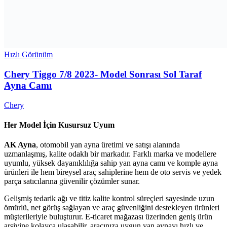
Hızlı Görünüm
Chery Tiggo 7/8 2023- Model Sonrası Sol Taraf
Ayna Camı
Chery
Her Model İçin Kusursuz Uyum
AK Ayna
, otomobil yan ayna üretimi ve satışı alanında
uzmanlaşmış, kalite odaklı bir markadır. Farklı marka ve modellere
uyumlu, yüksek dayanıklılığa sahip yan ayna camı ve komple ayna
ürünleri ile hem bireysel araç sahiplerine hem de oto servis ve yedek
parça satıcılarına güvenilir çözümler sunar.
Gelişmiş tedarik ağı ve titiz kalite kontrol süreçleri sayesinde uzun
ömürlü, net görüş sağlayan ve araç güvenliğini destekleyen ürünleri
müşterileriyle buluşturur. E-ticaret mağazası üzerinden geniş ürün
arşivine kolayca ulaşabilir, aracınıza uygun yan aynayı hızlı ve