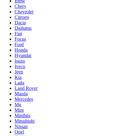
Bmw
Chery
Chevrolet
Citroen
Dacia
Daıhatsu
Fiat
Focus
Ford
Honda
Hyundai
Isuzu
Iveco
Jeep
Kia
Lada
Land Rover
Mazda
Mercedes
Mg
Mini
Minibüs
Mitsubishi
Nissan
Opel