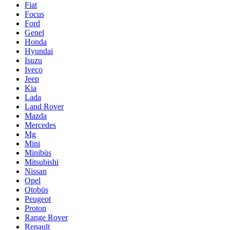
Fiat
Focus
Ford
Genel
Honda
Hyundai
Isuzu
Iveco
Jeep
Kia
Lada
Land Rover
Mazda
Mercedes
Mg
Mini
Minibüs
Mitsubishi
Nissan
Opel
Otobüs
Peugeot
Proton
Range Rover
Renault