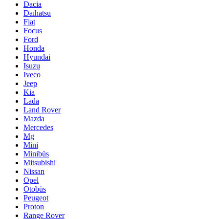
Dacia
Daıhatsu
Fiat
Focus
Ford
Honda
Hyundai
Isuzu
Iveco
Jeep
Kia
Lada
Land Rover
Mazda
Mercedes
Mg
Mini
Minibüs
Mitsubishi
Nissan
Opel
Otobüs
Peugeot
Proton
Range Rover